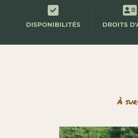


DISPONIBILITÉS
DROITS D'
À sur