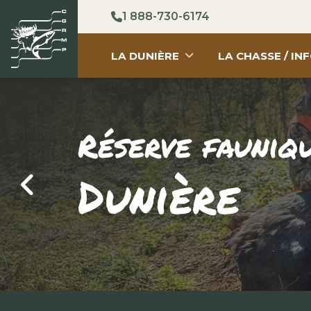
1 888-730-6174

LA DUNIÈRE
LA CHASSE / I

Réserve fauniq
Dunière
