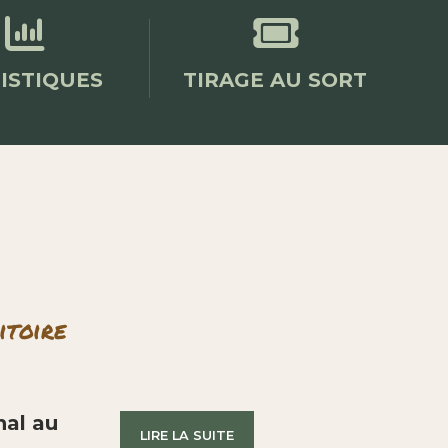


ISTIQUES
TIRAGE AU SORT
itoire
nal au
LIRE LA SUITE