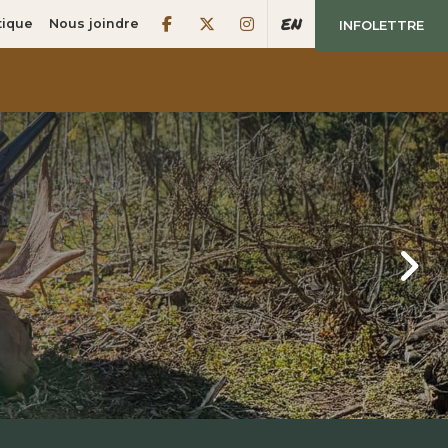
EN
tique
Nous joindre



INFOLETTRE
